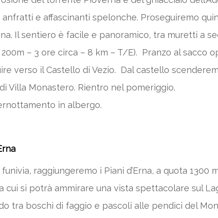
anfratti e affascinanti spelonche. Proseguiremo quin
a. Il sentiero è facile e panoramico, tra muretti a s
sl. 200m – 3 ore circa – 8 km – T/E). Pranzo al sacco 
re verso il Castello di Vezio. Dal castello scendere
di Villa Monastero. Rientro nel pomeriggio.
 Pernottamento in albergo.
Erna
ivia, raggiungeremo i Piani d’Erna, a quota 1300 m s.
da cui si potrà ammirare una vista spettacolare sul 
o tra boschi di faggio e pascoli alle pendici del 