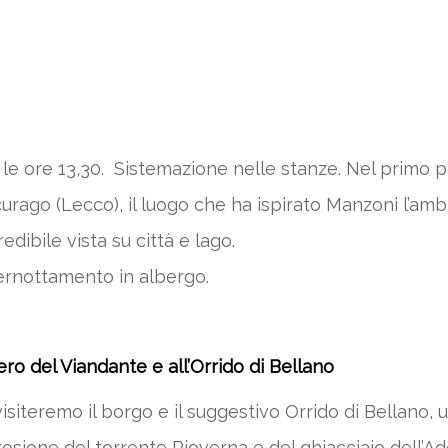
 le ore 13,30. Sistemazione nelle stanze. Nel primo p
urago (Lecco), il luogo che ha ispirato Manzoni l’amb
edibile vista su città e lago.
 Pernottamento in albergo.
ero del Viandante e all’Orrido di Bellano
 visiteremo il borgo e il suggestivo Orrido di Bellano,
l’erosione del torrente Pioverna e del ghiacciaio del