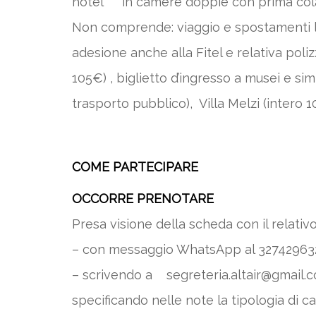
hotel*** in camere doppie con prima col
Non comprende: viaggio e spostamenti lo
adesione anche alla Fitel e relativa pol
105€) , biglietto d’ingresso a musei e sim
trasporto pubblico), Villa Melzi (inter
COME PARTECIPARE
OCCORRE PRENOTARE
Presa visione della scheda con il relati
– con messaggio WhatsApp al 32742963
– scrivendo a segreteria.altair@gmail.
specificando nelle note la tipologia di c