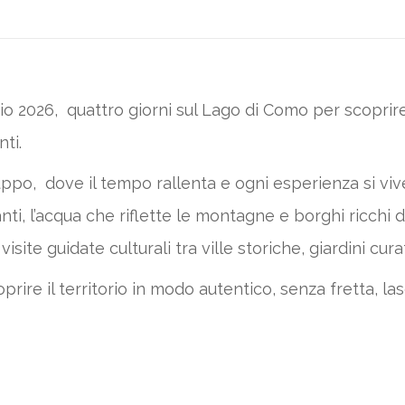
 2026, quattro giorni sul Lago di Como per scoprire il
ti.
o, dove il tempo rallenta e ogni esperienza si vive 
i, l’acqua che riflette le montagne e borghi ricchi d
te guidate culturali tra ville storiche, giardini curati 
rire il territorio in modo autentico, senza fretta, l