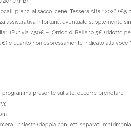
azione (HB).
cali, pranzi al sacco, cene, Tessera Altair 2026 (€
izza assicurativa infortuni), eventuale supplemento s
ilari (Funivia 7,50€ – Orrido di Bellano 5€ (ridotto per
o 10€) e quanto non espressamente indicato alla voce
vo programma presente sul sito, occorre prenotare
23;
com
amera richiesta (doppia con letti separati, matrimoni