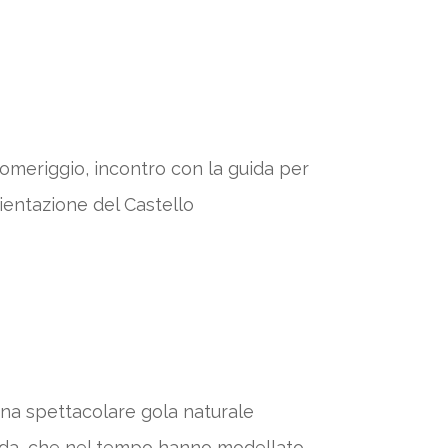
omeriggio, i
ncontro con la guida per
ientazione del Castello
 una spettacolare gola naturale
l’Adda, che nel tempo hanno modellato