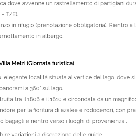
ica dove avvenne un rastrellamento di partigiani du
 – T/E).
nzo in rifugio (prenotazione obbligatoria). Rientro a
 Pernottamento in albergo.
illa Melzi (Giornata turistica)
 elegante località situata al vertice del lago, dove s
panorami a 360° sul lago.
ostruita tra il 1808 e il 1810 e circondata da un magnif
ore per la fioritura di azalee e rododendri, con prat
 bagagli e rientro verso i luoghi di provenienza .
ire variazioni a discrezione delle guide.