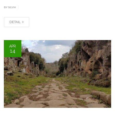
|
BY SILVIA
DETAIL
APR
14