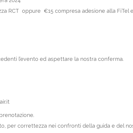
era 2024
za RCT oppure €15 compresa adesione alla FiTel e p
edenti l’evento ed aspettare la nostra conferma.
r.it
prenotazione.
to, per correttezza nei confronti della guida e del no