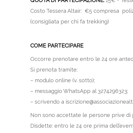
QUOTA DI PARTECIPAZIONE:
15€ + Tess
Costo Tessera Altair: €5 compresa poliz
(consigliata per chi fa trekking)
COME PARTECIPARE
Occorre prenotare entro le 24 ore antec
Si prenota tramite:
– modulo online (v. sotto);
– messaggio WhatsApp al 3274296323;
– scrivendo a iscrizione@associazionealtai
Non sono accettate le persone prive di 
Disdette: entro le 24 ore prima dell’even